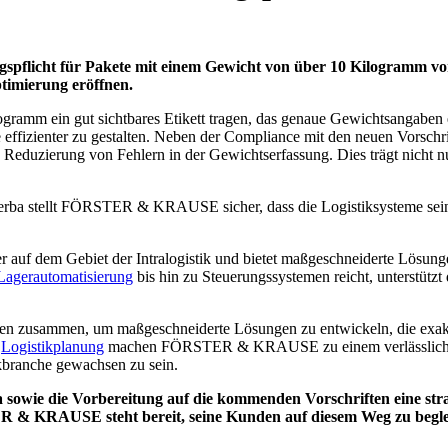
ungspflicht für Pakete mit einem Gewicht von über 10 Kilogramm vo
timierung eröffnen.
logramm ein gut sichtbares Etikett tragen, das genaue Gewichtsangaben 
e effizienter zu gestalten. Neben der Compliance mit den neuen Vorsch
e Reduzierung von Fehlern in der Gewichtserfassung. Dies trägt nicht nu
erba stellt FÖRSTER & KRAUSE sicher, dass die Logistiksysteme seine
auf dem Gebiet der Intralogistik und bietet maßgeschneiderte Lösunge
Lagerautomatisierung
bis hin zu Steuerungssystemen reicht, unterstütz
sammen, um maßgeschneiderte Lösungen zu entwickeln, die exakt au
r
Logistikplanung
machen FÖRSTER & KRAUSE zu einem verlässlichen Pa
kbranche gewachsen zu sein.
 sowie die Vorbereitung auf die kommenden Vorschriften eine stra
& KRAUSE steht bereit, seine Kunden auf diesem Weg zu begleit