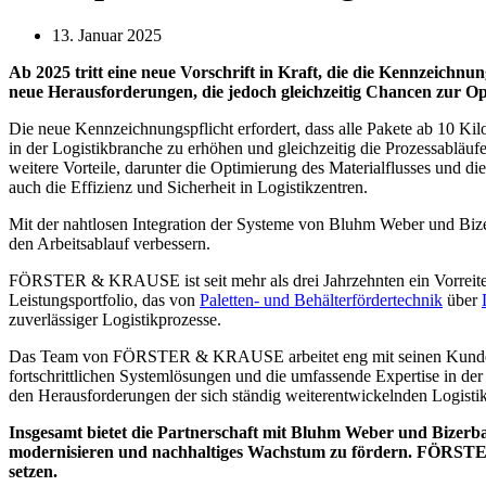
13. Januar 2025
Ab 2025 tritt eine neue Vorschrift in Kraft, die die Kennzeichn
neue Herausforderungen, die jedoch gleichzeitig Chancen zur Op
Die neue Kennzeichnungspflicht erfordert, dass alle Pakete ab 10 Ki
in der Logistikbranche zu erhöhen und gleichzeitig die Prozessabläuf
weitere Vorteile, darunter die Optimierung des Materialflusses und di
auch die Effizienz und Sicherheit in Logistikzentren.
Mit der nahtlosen Integration der Systeme von Bluhm Weber und Biz
den Arbeitsablauf verbessern.
FÖRSTER & KRAUSE ist seit mehr als drei Jahrzehnten ein Vorreiter 
Leistungsportfolio, das von
Paletten- und Behälterfördertechnik
über
zuverlässiger Logistikprozesse.
Das Team von FÖRSTER & KRAUSE arbeitet eng mit seinen Kunden zu
fortschrittlichen Systemlösungen und die umfassende Expertise in de
den Herausforderungen der sich ständig weiterentwickelnden Logisti
Insgesamt bietet die Partnerschaft mit Bluhm Weber und Bizerba
modernisieren und nachhaltiges Wachstum zu fördern. FÖRSTER 
setzen.