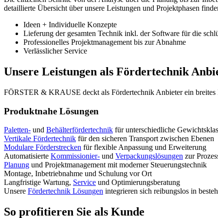
detaillierte Übersicht über unsere Leistungen und Projektphasen find
Ideen + Individuelle Konzepte
Lieferung der gesamten Technik inkl. der Software für die schl
Professionelles Projektmanagement bis zur Abnahme
Verlässlicher Service
Unsere Leistungen als Fördertechnik Anbi
FÖRSTER & KRAUSE deckt als Fördertechnik Anbieter ein breites Leis
Produktnahe Lösungen
Paletten-
und
Behälterfördertechnik
für unterschiedliche Gewichtskla
Vertikale Fördertechnik
für den sicheren Transport zwischen Ebenen
Modulare Förderstrecken
für flexible Anpassung und Erweiterung
Automatisierte
Kommissionier-
und
Verpackungslösungen
zur Prozes
Planung
und Projektmanagement mit moderner Steuerungstechnik
Montage, Inbetriebnahme und Schulung vor Ort
Langfristige Wartung,
Service
und Optimierungsberatung
Unsere
Fördertechnik Lösungen
integrieren sich reibungslos in beste
So profitieren Sie als Kunde