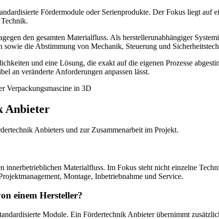
standardisierte Fördermodule oder Serienprodukte. Der Fokus liegt auf e
 Technik.
en den gesamten Materialfluss. Als herstellerunabhängiger Systemin
nten sowie die Abstimmung von Mechanik, Steuerung und Sicherheitstec
ichkeiten und eine Lösung, die exakt auf die eigenen Prozesse abgestim
xibel an veränderte Anforderungen anpassen lässt.
k Anbieter
rdertechnik Anbieters und zur Zusammenarbeit im Projekt.
 den innerbetrieblichen Materialfluss. Im Fokus steht nicht einzelne Te
Projektmanagement, Montage, Inbetriebnahme und Service.
von einem Hersteller?
tandardisierte Module. Ein Fördertechnik Anbieter übernimmt zusätzlic